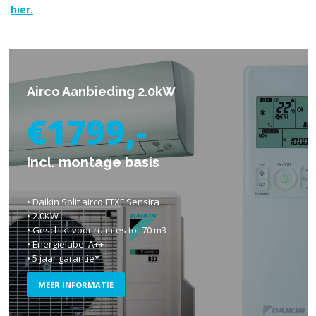
hier.
Airco Aanbieding 2.0kW
€1799,-
Incl. montage basis
• Daikin Split airco FTXF Sensira
• 2.0KW
• Geschikt voor ruimtes tot 70 m3
• Energielabel A++
• 5 jaar garantie*
MEER INFORMATIE