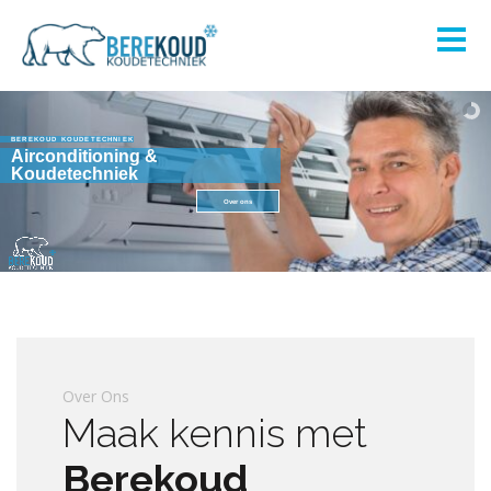
BEREKOUD KOUDETECHNIEK
Airconditioning &
Koudetechniek
Over ons
Over Ons
Maak kennis met
Berekoud