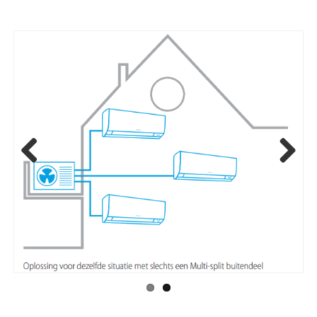
Previ
Next
ous