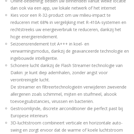
Online-bediening: bedien uw binnendeel vanuit welke locatie
dan ook via een app, uw lokale netwerk of het internet
Kies voor een R-32-product om uw milieu-impact te
reduceren met 68% in vergelijking met R-410A-systemen en
rechtstreeks uw energieverbruik te reduceren, dankzij het
hoge energierendement.
Seizoensrendement tot A+++ in koel- en
verwarmingsmodus, dankzij de geavanceerde technologie en
ingebouwde intelligentie.
Schonere lucht dankzij de Flash Streamer-technologie van
Daikin: je kunt diep ademhalen, zonder angst voor
verontreinigde lucht.
De streamer en filtreertechnologieën verwijderen zwevende
allergenen zoals schimmel, mijten en stuifmeel, alsook
toevoegsubstancies, virussen en bacteriën.
Gestroomlijnde, discrete airconditioner die perfect past bij
Europese interieurs
3D-luchtstroom combineert verticale en horizontale auto-
swing en zorgt ervoor dat de warme of koele luchtstroom