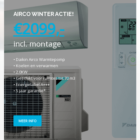
AIRCO WINTER ACTIE!
€2099,-
incl. montage
• Daikin Airco Warmtepomp
• Koelen en verwarmen
• 2.0KW
• Geschikt voor ruimtes tot 70 m3
• Energielabel A+++
• 5 jaar garantie*
MEER INFO