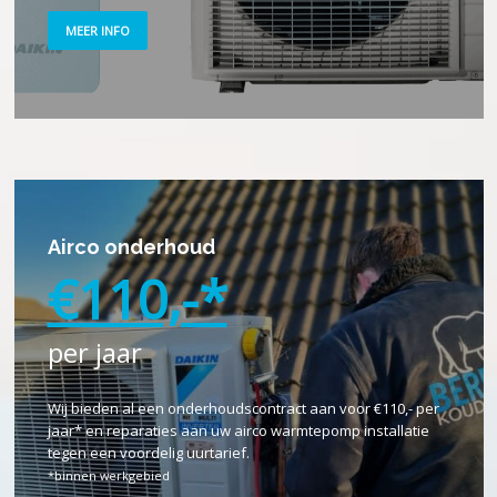
MEER INFO
Airco onderhoud
€110,-*
per jaar
Wij bieden al een onderhoudscontract aan voor €110,- per
jaar* en reparaties aan uw airco warmtepomp installatie
tegen een voordelig uurtarief.
*binnen werkgebied