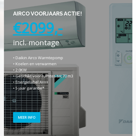
AIRCO VOORJAARS ACTIE!
€2099,-
incl. montage
• Daikin Airco Warmtepomp
• Koelen en verwarmen
• 2.0KW
• Geschikt voor ruimtes tot 70 m3
• Energielabel A+++
• 5 jaar garantie*
MEER INFO